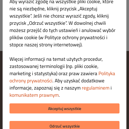
Aby wyrazić zgodę na wszystkie pliki cookie, które
czosnkowe lub podwójne surówki.
nie są niezbędne, kliknij przycisk „Akceptuj
wszystkie”. Jeśli nie chcesz wyrazić zgody, kliknij
przycisk „Odrzuć wszystkie”. W dowolnej chwili
możesz przejść do tych ustawień i anulować wybór
plików cookie (w Polityce ochrony prywatności i
stopce naszej strony internetowej).
Więcej informacji na temat użytych procedur,
zastosowanej terminologii (np. pliki cookie,
Zarządzaj ustawieniami cookies
marketing i statystyka) oraz praw zawiera
Polityka
Skontaktuj się z nami
Polityka ochrony prywatności
ochrony prywatności
. Aby uzyskać dodatkowe
Regulamin
informacje, zapoznaj się z naszym
regulaminem
i
Legal notice
komunikatem prawnym
.
O nas
METODY PŁATNOŚCI ZA DOSTAWĘ
Akceptuj wszystkie
METODY PŁATNOŚCI ZA ODBIÓR
Odrzuć wszystkie