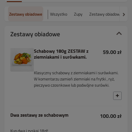
Zestawy obiadowe
Wszystko
Zupy
Zestawy obiadowe
M
Zestawy obiadowe
Schabowy 180g ZESTAW z
59.00 zł
ziemniakami i surówkami.
Klasyczny schabowy z ziemniakami i surówkami.
W komentarzu zamień ziemniaki na frytki , ryż,
pieczywo czosnkowe lub podwójne surówki.
Dwa zestawy ze schabowym
100.00 zł
Kup dwa i zyskaj 18zł!