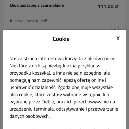
Dwa zestawy z czarniakiem
111.00 zł
Kup dwa i zyskaj 19zł!
X
Cookie
Trzy zestawy z czarniakiem
165.00 zł
Nasza strona internetowa korzysta z plików cookie.
Niektóre z nich są niezbędne (na przykład w
Kup trzy i zyskaj 30zł!
przypadku koszyka), a inne nie są niezbędne, ale
pomagają nam zapewnić lepszą ofertę online i
usprawnić działalność. Zgoda obejmuje wszystkie
pliki cookie, które zostały wybrane wstępnie lub
Filet z dorsza atlantyckiego 200g
79.00 zł
ZESTAW z frytkami i surówkami
wybrane przez Ciebie, oraz ich przechowywanie na
urządzeniu terminala, odczytywanie i przetwarzanie
danych osobowych.
Filet białej ryby z patelni podany z frytkami
belgijskimi i zestawem surówek. W komentarzu
zamień frytki na ziemniaki, ryż, pieczywo