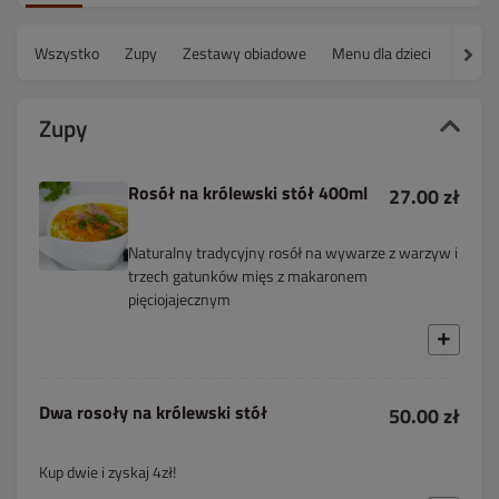
Wszystko
Zupy
Zestawy obiadowe
Menu dla dzieci
Sałatk
Zupy
Rosół na królewski stół 400ml
27.00 zł
Naturalny tradycyjny rosół na wywarze z warzyw i
trzech gatunków mięs z makaronem
pięciojajecznym
Dwa rosoły na królewski stół
50.00 zł
Kup dwie i zyskaj 4zł!