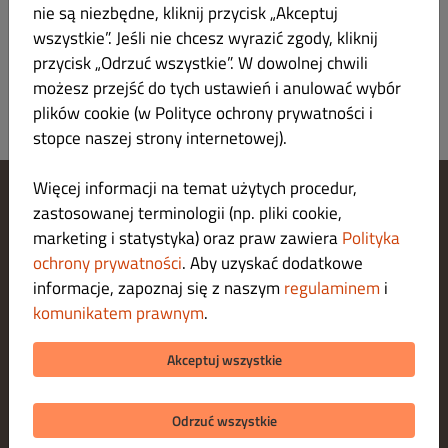
nie są niezbędne, kliknij przycisk „Akceptuj
wszystkie”. Jeśli nie chcesz wyrazić zgody, kliknij
Napoje
przycisk „Odrzuć wszystkie”. W dowolnej chwili
możesz przejść do tych ustawień i anulować wybór
plików cookie (w Polityce ochrony prywatności i
stopce naszej strony internetowej).
Więcej informacji na temat użytych procedur,
zastosowanej terminologii (np. pliki cookie,
Zarządzaj ustawieniami cookies
marketing i statystyka) oraz praw zawiera
Polityka
Skontaktuj się z nami
Polityka ochrony prywatności
ochrony prywatności
. Aby uzyskać dodatkowe
Regulamin
informacje, zapoznaj się z naszym
regulaminem
i
Legal notice
komunikatem prawnym
.
O nas
METODY PŁATNOŚCI ZA DOSTAWĘ
Akceptuj wszystkie
METODY PŁATNOŚCI ZA ODBIÓR
Odrzuć wszystkie