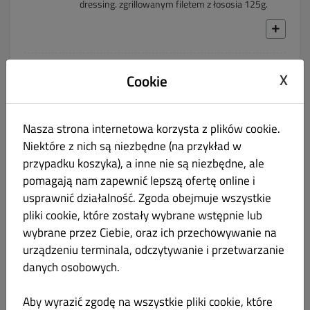
dressing. zgrillowanym filetem z łososia 125g.
Sałatka hawajska z kurczakiem i
47.00 zł
X
Cookie
ananasem
Samodzielny posiłek
Nasza strona internetowa korzysta z plików cookie.
Niektóre z nich są niezbędne (na przykład w
przypadku koszyka), a inne nie są niezbędne, ale
pomagają nam zapewnić lepszą ofertę online i
Sałatka grecka
45.00 zł
usprawnić działalność. Zgoda obejmuje wszystkie
pliki cookie, które zostały wybrane wstępnie lub
wybrane przez Ciebie, oraz ich przechowywanie na
z fetą i oliwkami - samodzielny posiłek
urządzeniu terminala, odczytywanie i przetwarzanie
danych osobowych.
Dodatki
Aby wyrazić zgodę na wszystkie pliki cookie, które